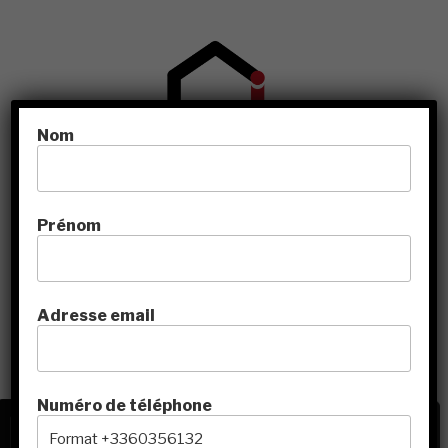
Nom
Le centre de formation ESF
Prénom
Vidéo
d'information
en
ligne
Adresse email
Numéro de téléphone