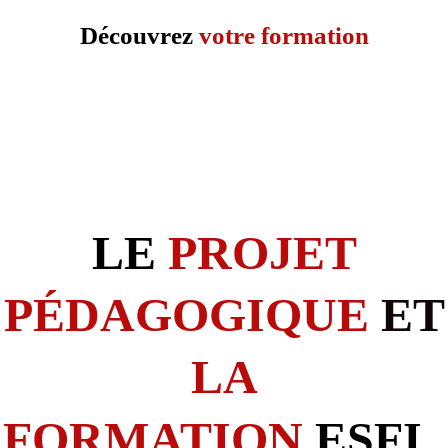
Découvrez
votre formation
En tant que mandataire immobilier PROMPTIMMO, vous serez
formé par le centre de formation ESF
I
.
LE
PROJET
PÉDAGOGIQUE
ET
LA
FORMATION
ESFI