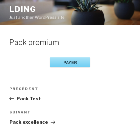
Aller
LDING
au
Just another WordPress site
contenu
principal
Pack premium
PAYER
Navigation
Article
PRÉCÉDENT
de
précédent
Pack Test
l’article
Article
SUIVANT
suivant
Pack excellence